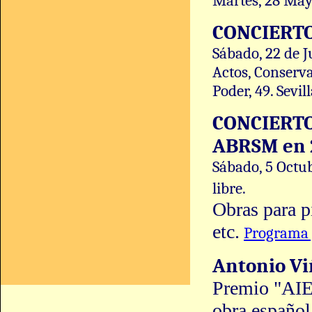
Martes, 28 May
CONCIERTO
Sábado, 22 de J
Actos, Conserva
Poder, 49. Sevil
CONCIERT
ABRSM en 
Sábado, 5 Octub
libre.
Obras para pi
etc.
Programa 
Antonio Viñ
Premio "AIE-
obra español